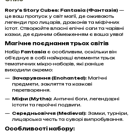
Rory's Story Cubes: Fantasia (Фантазія)
—
це ваш пропуск у світ магії, де оживають
легенди про лицарів, драконів та міфічних
істот. Створюйте власні епічні саги та чарівні
казки, де єдиним обмеженням є ваша уява!
Магічне поєднання трьох світів
Набір
Fantasia
є особливим, оскільки він
об’єднує в собі найкращі елементи трьох
тематичних мікро-наборів, які раніше
виходили окремо:
Зачарування (Enchanted):
Магічні
предмети, закляття та казкові
перетворення.
Міфи (Myths):
Античні боги, легендарні
істоти та героїчні подвиги.
Середньовіччя (Medieval):
Замки, турніри,
лицарська честь та суворі випробування.
Особливості набору: