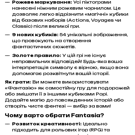
Рожеве маркування:
Усі піктограми
нанесені ніжним рожевим чорнилом. Це
дозволяє легко відрізнити «магічні» кубики
від базових наборів (Actions, Voyages чи
Classic) після великої гри.
9 нових кубиків:
54 унікальні зображення,
що провокують на створення
фантастичних сюжетів.
Золоте правило:
У цій грі не існує
неправильних відповідей! Будь-яка ваша
інтерпретація символу є вірною, якщо вона
допомагає розквітнути вашій історії.
Як грати:
Ви можете використовувати
«Фантазію» як самостійну гру для подорожей
або змішати її з іншими кубиками Рорі.
Додайте магію до повсякденних історій або
створіть чисте фентезі — вибір за вами!
Чому варто обрати Fantasia?
Розвиток креативності:
Ідеально
підходить для рольових ігор (RPG) та