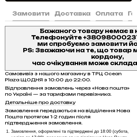
Замовити
Доставка
Оплата
Га
Бажаного товару немає в 
Телефонуйте
+3809800023
ми спробуємо замовити йо
PS: Зважаючи на те, що товар м
кордону,
час очікування може складат
Самовивіз з нашого магазину в ТРЦ Ocean
Plaza ЩОДНЯ з 10:00 до 22:00.
Відправлення замовлень через «Нова пошта»
по Україні — за тарифами перевізника.
Детальніше про доставку
Замовлення передаються на відділення Нова
Пошта протягом 1-2 годин після
підтвердження замовлення.
Замовлення, оформлені та підтверджені до 18:00
(субота,