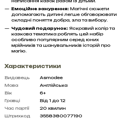
написання казок разом із дітьми.
Емоційне занурення:
Магічні сюжети
допомагають дитині легше обговорювати
складні поняття добра, зла та вибору.
Чудовий подарунок:
Яскравий колір та
казкова тематика роблять цей набір
особливо популярним серед юних
мрійників та шанувальників історій про
магію.
Характеристики
Видавець
Asmodee
Мова
Англійська
Вік
6+
Гравці
Від 1 до 12
Час партії
20 хвилин
Штрихкод
3558380077190