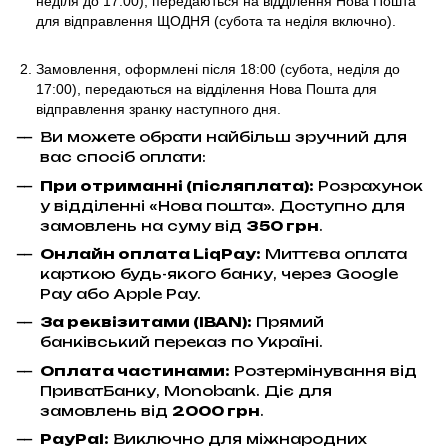
неділя до 17:00)
, передаються на відділення Нова Пошта
для відправлення ЩОДНЯ (субота та неділя включно).
Замовлення, оформлені після 18:00 (субота, неділя до
17:00),
передаються на відділення Нова Пошта для
відправлення
зранку наступного дня.
Ви можете обрати найбільш зручний для
вас спосіб оплати:
При отриманні (післяплата):
Розрахунок
у відділенні «Нова пошта». Доступно для
замовлень на суму від
350 грн
.
Онлайн оплата LiqPay
:
Миттєва оплата
карткою будь-якого банку, через Google
Pay або Apple Pay.
За реквізитами (IBAN):
Прямий
банківський переказ по Україні.
Оплата частинами:
Розтермінування від
ПриватБанку, Monobank. Діє для
замовлень від
2000 грн
.
PayPal:
Виключно для міжнародних