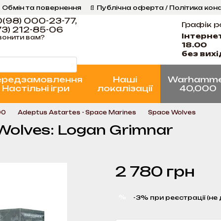
 Обмін та повернення
📄 Публічна оферта / Політика кон
Програма Лояльності
Стан проєктів
(98) 000-23-77,
Графік р
3) 212-85-06
Інтерне
вонити вам?
18.00
без вих
ередзамовлення
Наші
Warhamm
Настільні ігри
локалізації
40,000
00
Adeptus Astartes - Space Marines
Space Wolves
Wolves: Logan Grimnar
2 780 грн
%
-3% при реєстрації (не 