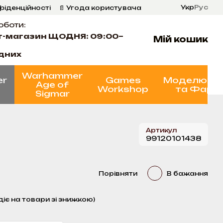
Укр
Рус
фіденційності
📄 Угода користувача
оботи:
т-магазин ЩОДНЯ: 09:00–
Мій кошик
ідних
Warhammer
er
Games
Моделюва
Age of
Workshop
та Фарб
Sigmar
Артикул
99120101438
Порівняти
В бажання
діє на товари зі знижкою)