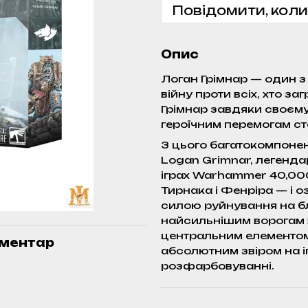
Повідомити, коли
Опис
Логан Грімнар — один з
війну проти всіх, хто з
Грімнар завдяки своєму
героїчним перемогам ста
З цього багатокомпоне
Logan Grimnar, легенда
іграх Warhammer 40,000
Тирнака і Фенріра — і 
силою руйнування на бл
найсильнішим ворогам в
центральним елементом 
оментар
абсолютним звіром на і
розфарбовуванні.