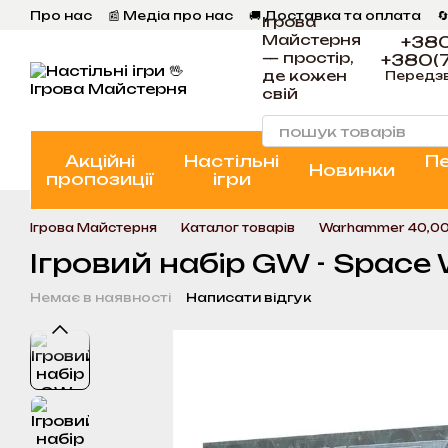
Перейти к основному контенту
Про нас
📰 Медіа про нас
🚚 Доставка та оплата

Ігрова
💬 Відгуки
📝 Блог
📞 Контакти Ігрова Майстерня
Майстерня
+380
— простір,
+380(7
де кожен
Передз
свій
Акційні
Настільні
П
Новинки
пропозиції
ігри
Ігрова Майстерня
Каталог товарів
Warhammer 40,0
Ігровий набір GW - Space 
Немає в наявності
Написати відгук