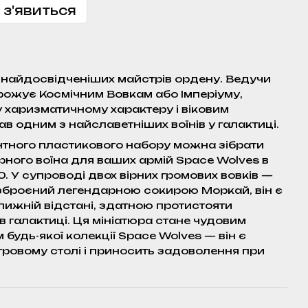
 з'явиться
 найдосвідченіших майстрів ордену. Ведучи
агрожує Космічним Вовкам або Імперіуму,
 харизматичному характеру і віковим
в одним з найславетніших воїнів у галактиці.
нтного пластикового набору можна зібрати
рного воїна для ваших армій Space Wolves в
. У супроводі двох вірних громових вовків —
озброєний легендарною сокирою Моркай, він є
ижній відстані, здатною протистояти
 галактиці. Ця мініатюра стане чудовим
будь-якої колекції Space Wolves — він є
гровому столі і приносить задоволення при