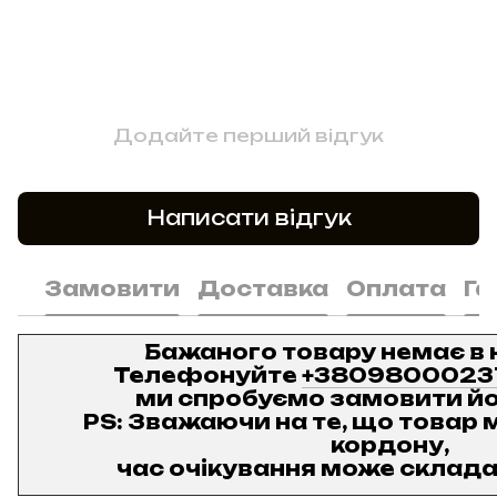
Додайте перший відгук
Написати відгук
Замовити
Доставка
Оплата
Га
Бажаного товару немає в 
Телефонуйте
+3809800023
ми спробуємо замовити йо
PS: Зважаючи на те, що товар м
кордону,
час очікування може складат