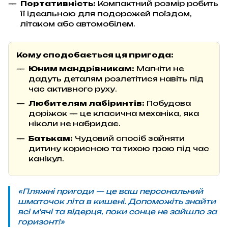
Портативність:
Компактний розмір робить
її ідеальною для подорожей поїздом,
літаком або автомобілем.
Кому сподобається ця пригода:
Юним мандрівникам:
Магніти не
дадуть деталям розлетітися навіть під
час активного руху.
Любителям лабіринтів:
Побудова
доріжок — це класична механіка, яка
ніколи не набридає.
Батькам:
Чудовий спосіб зайняти
дитину корисною та тихою грою під час
канікул.
«Пляжні пригоди — це ваш персональний
шматочок літа в кишені. Допоможіть знайти
всі м'ячі та відерця, поки сонце не зайшло за
горизонт!»