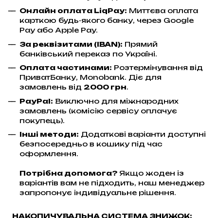
Онлайн оплата LiqPay
:
Миттєва оплата
карткою будь-якого банку, через Google
Pay або Apple Pay.
За реквізитами (IBAN):
Прямий
банківський переказ по Україні.
Оплата частинами:
Розтермінування від
ПриватБанку, Monobank. Діє для
замовлень від
2000 грн
.
PayPal:
Виключно для міжнародних
замовлень (комісію сервісу оплачує
покупець).
Інші методи:
Додаткові варіанти доступні
безпосередньо в кошику під час
оформлення.
Потрібна допомога?
Якщо жоден із
варіантів вам не підходить, наш менеджер
запропонує індивідуальне рішення.
НАКОПИЧУВАЛЬНА СИСТЕМА ЗНИЖОК: