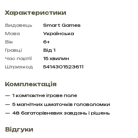
Характеристики
Видавець
Smart Games
Мова
Українська
Вік
6+
Гравці
Від 1
Час партії
15 хвилин
Штрихкод
5414301523611
Комплектація
1 компактне ігрове поле
5 магнітних шматочків головоломки
48 багаторівневих завдань і рішень
Відгуки