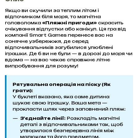
Якщо ви скучили за теплим літом і
відпочинком біля моря, то магнітна
головоломка
«Пляжні пригоди»
скрасить
очікування відпустки або канікул. Ця гра від
компанії Smart Games перенесе вас на
сонячне узбережжя, де серед
відпочивальників загубилися улюблені
іграшки. Де б ви не були — в дорозі до моря чи
вдома — на вас чекає справжнє літнє
випробування для розуму!
Рятувальна операція на піску (Як
грати):
У буклеті вказано, яка саме дитина
шукає свою іграшку. Ваша мета —
прокласти шлях через заповнений пляж:
З'єднайте лінії:
Розкладіть магнітні
деталі з відпочивальниками так, щоб
утворилася безперервна лінія між
малюком та його предметом.